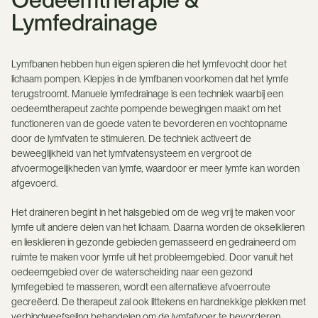
Lymfedrainage
Lymfbanen hebben hun eigen spieren die het lymfevocht door het
lichaam pompen. Klepjes in de lymfbanen voorkomen dat het lymfe
terugstroomt. Manuele lymfedrainage is een techniek waarbij een
oedeemtherapeut zachte pompende bewegingen maakt om het
functioneren van de goede vaten te bevorderen en vochtopname
door de lymfvaten te stimuleren. De techniek activeert de
beweeglijkheid van het lymfvatensysteem en vergroot de
afvoermogelijkheden van lymfe, waardoor er meer lymfe kan worden
afgevoerd.
Het draineren begint in het halsgebied om de weg vrij te maken voor
lymfe uit andere delen van het lichaam. Daarna worden de okselklieren
en liesklieren in gezonde gebieden gemasseerd en gedraineerd om
ruimte te maken voor lymfe uit het probleemgebied. Door vanuit het
oedeemgebied over de waterscheiding naar een gezond
lymfegebied te masseren, wordt een alternatieve afvoerroute
gecreëerd. De therapeut zal ook littekens en hardnekkige plekken met
verbindweefseling behandelen om de lymfafvoer te bevorderen.