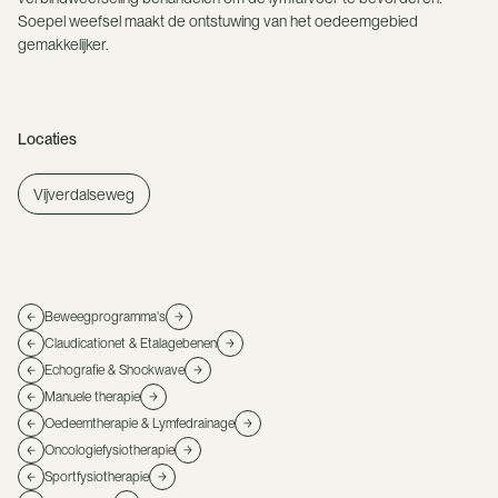
Soepel weefsel maakt de ontstuwing van het oedeemgebied
gemakkelijker.
Locaties
Vijverdalseweg
Beweegprogramma's
Claudicationet & Etalagebenen
Echografie & Shockwave
Manuele therapie
Oedeemtherapie & Lymfedrainage
Oncologiefysiotherapie
Sportfysiotherapie